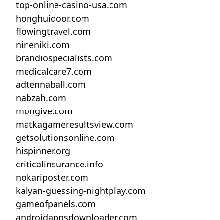
top-online-casino-usa.com
honghuidoor.com
flowingtravel.com
nineniki.com
brandiospecialists.com
medicalcare7.com
adtennaball.com
nabzah.com
mongive.com
matkagameresultsview.com
getsolutionsonline.com
hispinner.org
criticalinsurance.info
nokariposter.com
kalyan-guessing-nightplay.com
gameofpanels.com
androidappsdownloader.com