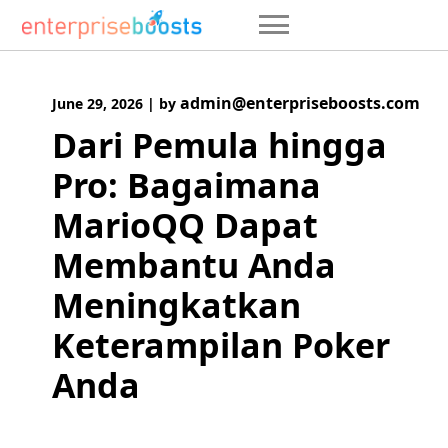
Skip
to
content
admin@enterpriseboosts.com
June 29, 2026
|
by
Dari Pemula hingga
Pro: Bagaimana
MarioQQ Dapat
Membantu Anda
Meningkatkan
Keterampilan Poker
Anda