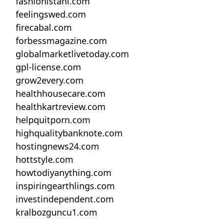
fashionistani.com
feelingswed.com
firecabal.com
forbessmagazine.com
globalmarketlivetoday.com
gpl-license.com
grow2every.com
healthhousecare.com
healthkartreview.com
helpquitporn.com
highqualitybanknote.com
hostingnews24.com
hottstyle.com
howtodiyanything.com
inspiringearthlings.com
investindependent.com
kralbozguncu1.com