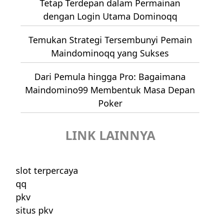
Tetap Terdepan dalam Permainan
dengan Login Utama Dominoqq
Temukan Strategi Tersembunyi Pemain
Maindominoqq yang Sukses
Dari Pemula hingga Pro: Bagaimana
Maindomino99 Membentuk Masa Depan
Poker
LINK LAINNYA
slot terpercaya
qq
pkv
situs pkv