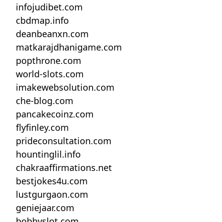
infojudibet.com
cbdmap.info
deanbeanxn.com
matkarajdhanigame.com
popthrone.com
world-slots.com
imakewebsolution.com
che-blog.com
pancakecoinz.com
flyfinley.com
prideconsultation.com
hountinglil.info
chakraaffirmations.net
bestjokes4u.com
lustgurgaon.com
geniejaar.com
bobbyslot.com