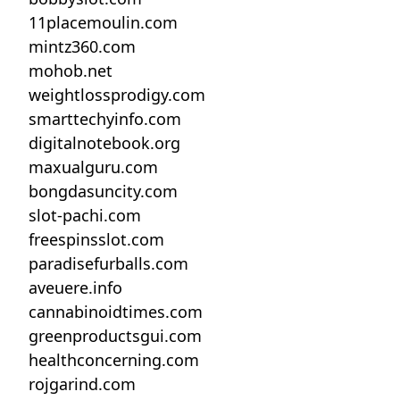
11placemoulin.com
mintz360.com
mohob.net
weightlossprodigy.com
smarttechyinfo.com
digitalnotebook.org
maxualguru.com
bongdasuncity.com
slot-pachi.com
freespinsslot.com
paradisefurballs.com
aveuere.info
cannabinoidtimes.com
greenproductsgui.com
healthconcerning.com
rojgarind.com