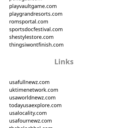
playvaultgame.com
playgrandresorts.com
romsportal.com
sportsdocfestival.com
shestylestore.com
thingsiwontfinish.com
Links
usafullnewz.com
uktimenetwork.com
usaworldnewz.com
todayusaexplore.com
usalocality.com
usafournewz.com