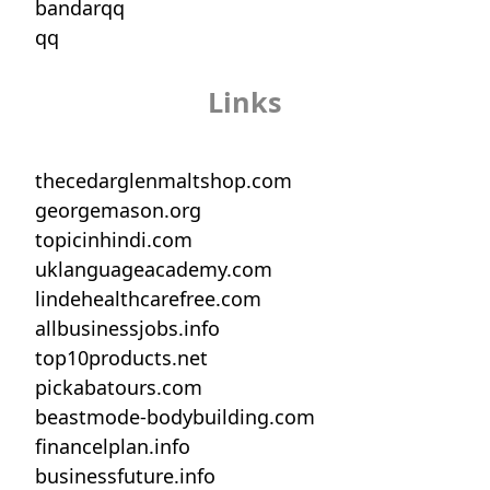
bandarqq
qq
Links
thecedarglenmaltshop.com
georgemason.org
topicinhindi.com
uklanguageacademy.com
lindehealthcarefree.com
allbusinessjobs.info
top10products.net
pickabatours.com
beastmode-bodybuilding.com
financelplan.info
businessfuture.info