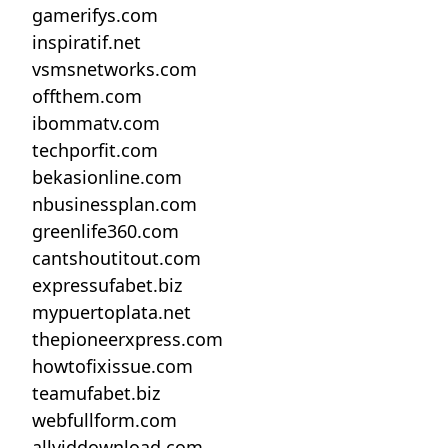
gamerifys.com
inspiratif.net
vsmsnetworks.com
offthem.com
ibommatv.com
techporfit.com
bekasionline.com
nbusinessplan.com
greenlife360.com
cantshoutitout.com
expressufabet.biz
mypuertoplata.net
thepioneerxpress.com
howtofixissue.com
teamufabet.biz
webfullform.com
allviddownload.com