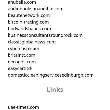
anubella.com
audiobooksonaudible.com
beautenetwork.com
bitcoin-tracing.com
bodyandshapes.com
businessconsultantsroundrock.com
classicglobalnews.com
cybercusp.com
britaintt.com
deconds.com
easycartltd-
domesticcleaningservicesedinburgh.com
Links
uae-times.com