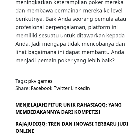
meningkatkan keterampilan poker mereka
dan membawa permainan mereka ke level
berikutnya. Baik Anda seorang pemula atau
profesional berpengalaman, platform ini
memiliki sesuatu untuk ditawarkan kepada
Anda. Jadi mengapa tidak mencobanya dan
lihat bagaimana ini dapat membantu Anda
menjadi pemain poker yang lebih baik?
Tags:
pkv games
Share:
Facebook
Twitter
Linkedin
MENJELAJAHI FITUR UNIK RAHASIAQQ: YANG
MEMBEDAKANNYA DARI KOMPETISI
RAJAJUDIQQ: TREN DAN INOVASI TERBARU JUDI
ONLINE