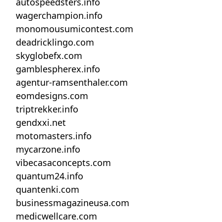
autospeedsters.info
wagerchampion.info
monomousumicontest.com
deadricklingo.com
skyglobefx.com
gamblespherex.info
agentur-ramsenthaler.com
eomdesigns.com
triptrekker.info
gendxxi.net
motomasters.info
mycarzone.info
vibecasaconcepts.com
quantum24.info
quantenki.com
businessmagazineusa.com
medicwellcare.com