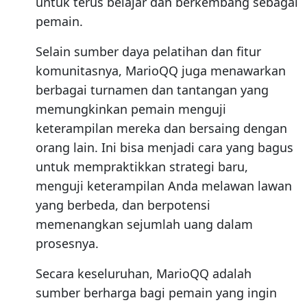
untuk terus belajar dan berkembang sebagai
pemain.
Selain sumber daya pelatihan dan fitur
komunitasnya, MarioQQ juga menawarkan
berbagai turnamen dan tantangan yang
memungkinkan pemain menguji
keterampilan mereka dan bersaing dengan
orang lain. Ini bisa menjadi cara yang bagus
untuk mempraktikkan strategi baru,
menguji keterampilan Anda melawan lawan
yang berbeda, dan berpotensi
memenangkan sejumlah uang dalam
prosesnya.
Secara keseluruhan, MarioQQ adalah
sumber berharga bagi pemain yang ingin