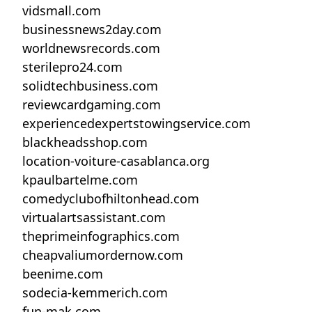
vidsmall.com
businessnews2day.com
worldnewsrecords.com
sterilepro24.com
solidtechbusiness.com
reviewcardgaming.com
experiencedexpertstowingservice.com
blackheadsshop.com
location-voiture-casablanca.org
kpaulbartelme.com
comedyclubofhiltonhead.com
virtualartsassistant.com
theprimeinfographics.com
cheapvaliumordernow.com
beenime.com
sodecia-kemmerich.com
fun-mak.com