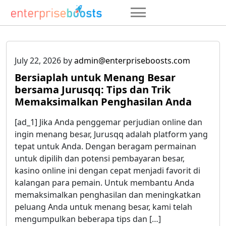
Skip
to
content
July 22, 2026
by
admin@enterpriseboosts.com
Bersiaplah untuk Menang Besar
bersama Jurusqq: Tips dan Trik
Memaksimalkan Penghasilan Anda
[ad_1] Jika Anda penggemar perjudian online dan
ingin menang besar, Jurusqq adalah platform yang
tepat untuk Anda. Dengan beragam permainan
untuk dipilih dan potensi pembayaran besar,
kasino online ini dengan cepat menjadi favorit di
kalangan para pemain. Untuk membantu Anda
memaksimalkan penghasilan dan meningkatkan
peluang Anda untuk menang besar, kami telah
mengumpulkan beberapa tips dan […]