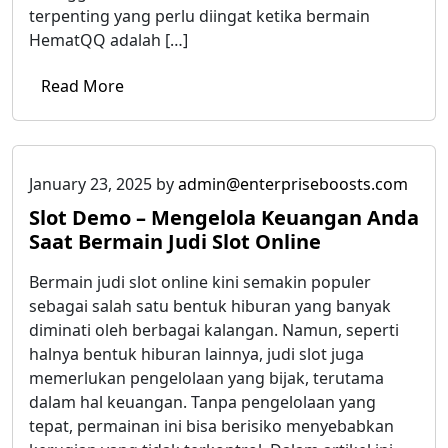
terpenting yang perlu diingat ketika bermain
HematQQ adalah […]
Read More
January 23, 2025
by
admin@enterpriseboosts.com
Slot Demo – Mengelola Keuangan Anda
Saat Bermain Judi Slot Online
Bermain judi slot online kini semakin populer
sebagai salah satu bentuk hiburan yang banyak
diminati oleh berbagai kalangan. Namun, seperti
halnya bentuk hiburan lainnya, judi slot juga
memerlukan pengelolaan yang bijak, terutama
dalam hal keuangan. Tanpa pengelolaan yang
tepat, permainan ini bisa berisiko menyebabkan