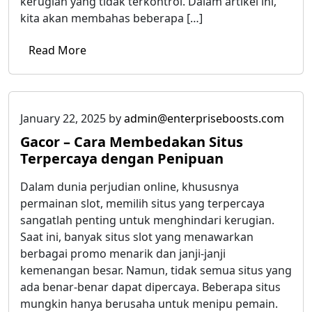
kerugian yang tidak terkontrol. Dalam artikel ini,
kita akan membahas beberapa […]
Read More
January 22, 2025
by
admin@enterpriseboosts.com
Gacor – Cara Membedakan Situs
Terpercaya dengan Penipuan
Dalam dunia perjudian online, khususnya
permainan slot, memilih situs yang terpercaya
sangatlah penting untuk menghindari kerugian.
Saat ini, banyak situs slot yang menawarkan
berbagai promo menarik dan janji-janji
kemenangan besar. Namun, tidak semua situs yang
ada benar-benar dapat dipercaya. Beberapa situs
mungkin hanya berusaha untuk menipu pemain.