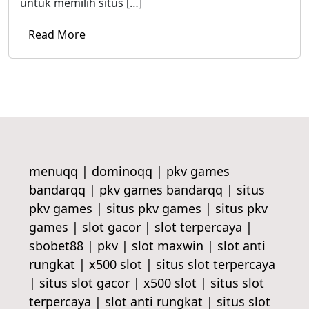
untuk memilih situs […]
Read More
menuqq
|
dominoqq
|
pkv games
bandarqq
|
pkv games bandarqq
|
situs
pkv games
|
situs pkv games
|
situs pkv
games
|
slot gacor
|
slot terpercaya
|
sbobet88
|
pkv
|
slot maxwin
|
slot anti
rungkat
|
x500 slot
|
situs slot terpercaya
|
situs slot gacor
|
x500 slot
|
situs slot
terpercaya
|
slot anti rungkat
|
situs slot