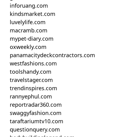
inforuang.com
kindsmarket.com
luvelylife.com
macramb.com
mypet-diary.com
oxweekly.com
panamacitydeckcontractors.com
westfashions.com
toolshandy.com
travelstager.com
trendinspires.com
rannyephul.com
reportradar360.com
swaggyfashion.com
taraftariumtv10.com
questionquery.com