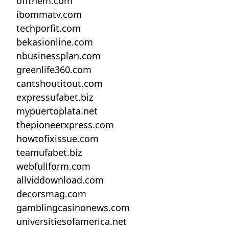
offthem.com
ibommatv.com
techporfit.com
bekasionline.com
nbusinessplan.com
greenlife360.com
cantshoutitout.com
expressufabet.biz
mypuertoplata.net
thepioneerxpress.com
howtofixissue.com
teamufabet.biz
webfullform.com
allviddownload.com
decorsmag.com
gamblingcasinonews.com
universitiesofamerica.net