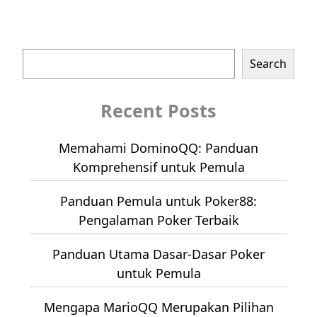
Search
Search
Recent Posts
Memahami DominoQQ: Panduan
Komprehensif untuk Pemula
Panduan Pemula untuk Poker88:
Pengalaman Poker Terbaik
Panduan Utama Dasar-Dasar Poker
untuk Pemula
Mengapa MarioQQ Merupakan Pilihan