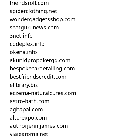
friendsroll.com
spiderclothing.net
wondergadgetsshop.com
seatgurunews.com
3net.info
codeplex.info
okena.info
akunidpropokerqq.com
bespokecardetailing.com
bestfriendscredit.com
elibrary.biz
eczema-naturalcures.com
astro-bath.com
aghapal.com
altu-expo.com
authorjennijames.com
viajearoma.net