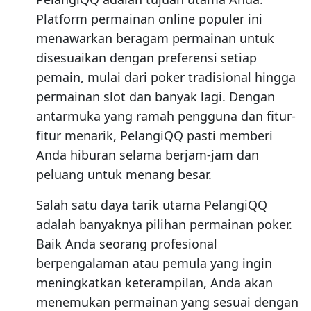
Platform permainan online populer ini
menawarkan beragam permainan untuk
disesuaikan dengan preferensi setiap
pemain, mulai dari poker tradisional hingga
permainan slot dan banyak lagi. Dengan
antarmuka yang ramah pengguna dan fitur-
fitur menarik, PelangiQQ pasti memberi
Anda hiburan selama berjam-jam dan
peluang untuk menang besar.
Salah satu daya tarik utama PelangiQQ
adalah banyaknya pilihan permainan poker.
Baik Anda seorang profesional
berpengalaman atau pemula yang ingin
meningkatkan keterampilan, Anda akan
menemukan permainan yang sesuai dengan