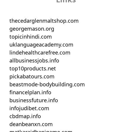
thecedarglenmaltshop.com
georgemason.org
topicinhindi.com
uklanguageacademy.com
lindehealthcarefree.com
allbusinessjobs.info
top10products.net
pickabatours.com
beastmode-bodybuilding.com
financelplan.info
businessfuture.info
infojudibet.com
cbdmap.info
deanbeanxn.com