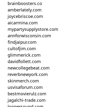
brainboosters.co
amberlately.com
joycebriscoe.com
aicarmina.com
mypartysupplystore.com
annforwisconsin.com
findjaipur.com
cultofjim.com
glimmerick.com
davidfollett.com
newcollegebeat.com
reverbnewyork.com
skinmerch.com
usvisaforum.com
bestmovierulz.com
jagalchi-trade.com
loopersound.com