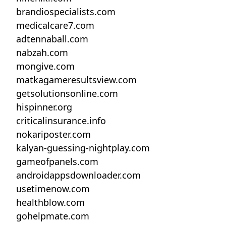
brandiospecialists.com
medicalcare7.com
adtennaball.com
nabzah.com
mongive.com
matkagameresultsview.com
getsolutionsonline.com
hispinner.org
criticalinsurance.info
nokariposter.com
kalyan-guessing-nightplay.com
gameofpanels.com
androidappsdownloader.com
usetimenow.com
healthblow.com
gohelpmate.com