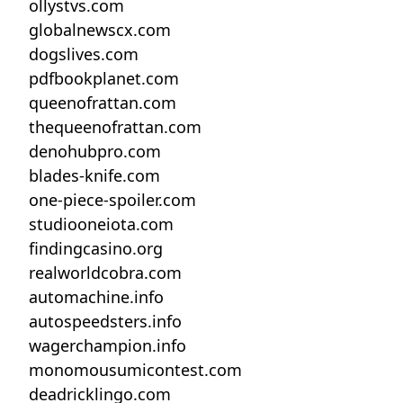
ollystvs.com
globalnewscx.com
dogslives.com
pdfbookplanet.com
queenofrattan.com
thequeenofrattan.com
denohubpro.com
blades-knife.com
one-piece-spoiler.com
studiooneiota.com
findingcasino.org
realworldcobra.com
automachine.info
autospeedsters.info
wagerchampion.info
monomousumicontest.com
deadricklingo.com