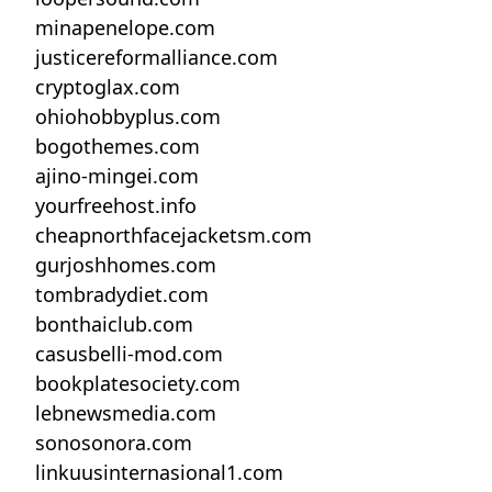
minapenelope.com
justicereformalliance.com
cryptoglax.com
ohiohobbyplus.com
bogothemes.com
ajino-mingei.com
yourfreehost.info
cheapnorthfacejacketsm.com
gurjoshhomes.com
tombradydiet.com
bonthaiclub.com
casusbelli-mod.com
bookplatesociety.com
lebnewsmedia.com
sonosonora.com
linkuusinternasional1.com