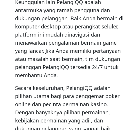
Keunggulan lain PelangiQQ adalah
antarmuka yang ramah pengguna dan
dukungan pelanggan. Baik Anda bermain di
komputer desktop atau perangkat seluler,
platform ini mudah dinavigasi dan
menawarkan pengalaman bermain game
yang lancar. Jika Anda memiliki pertanyaan
atau masalah saat bermain, tim dukungan
pelanggan PelangiQQ tersedia 24/7 untuk
membantu Anda.
Secara keseluruhan, PelangiQQ adalah
pilihan utama bagi para penggemar poker
online dan pecinta permainan kasino.
Dengan banyaknya pilihan permainan,
kebijakan permainan yang adil, dan
dukungan pelanggan yang sangat baik,