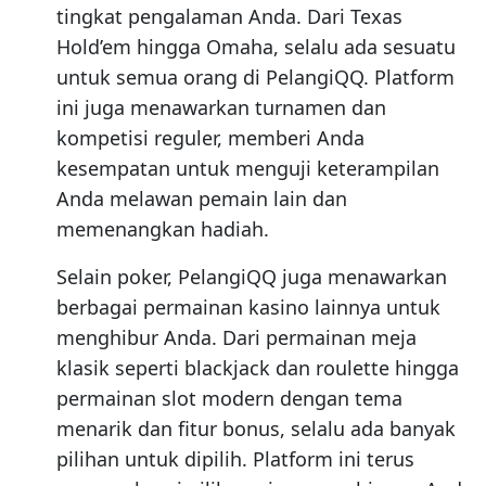
tingkat pengalaman Anda. Dari Texas
Hold’em hingga Omaha, selalu ada sesuatu
untuk semua orang di PelangiQQ. Platform
ini juga menawarkan turnamen dan
kompetisi reguler, memberi Anda
kesempatan untuk menguji keterampilan
Anda melawan pemain lain dan
memenangkan hadiah.
Selain poker, PelangiQQ juga menawarkan
berbagai permainan kasino lainnya untuk
menghibur Anda. Dari permainan meja
klasik seperti blackjack dan roulette hingga
permainan slot modern dengan tema
menarik dan fitur bonus, selalu ada banyak
pilihan untuk dipilih. Platform ini terus