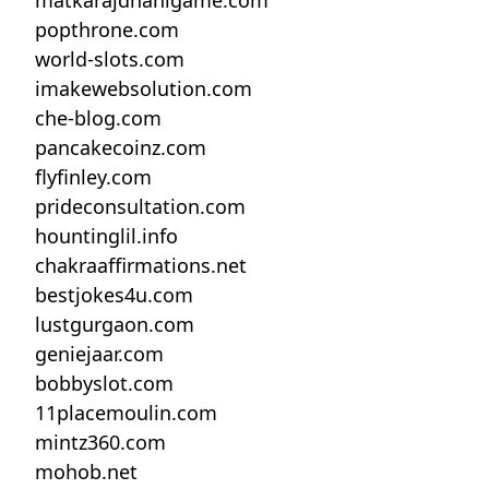
matkarajdhanigame.com
popthrone.com
world-slots.com
imakewebsolution.com
che-blog.com
pancakecoinz.com
flyfinley.com
prideconsultation.com
hountinglil.info
chakraaffirmations.net
bestjokes4u.com
lustgurgaon.com
geniejaar.com
bobbyslot.com
11placemoulin.com
mintz360.com
mohob.net