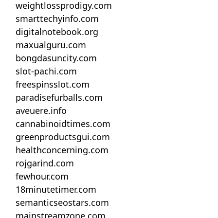
weightlossprodigy.com
smarttechyinfo.com
digitalnotebook.org
maxualguru.com
bongdasuncity.com
slot-pachi.com
freespinsslot.com
paradisefurballs.com
aveuere.info
cannabinoidtimes.com
greenproductsgui.com
healthconcerning.com
rojgarind.com
fewhour.com
18minutetimer.com
semanticseostars.com
mainstreamzone.com