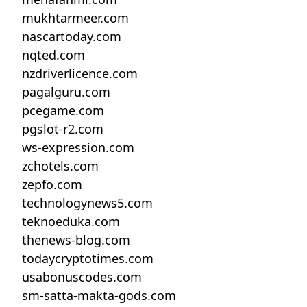
mukhtarmeer.com
nascartoday.com
nqted.com
nzdriverlicence.com
pagalguru.com
pcegame.com
pgslot-r2.com
ws-expression.com
zchotels.com
zepfo.com
technologynews5.com
teknoeduka.com
thenews-blog.com
todaycryptotimes.com
usabonuscodes.com
sm-satta-makta-gods.com