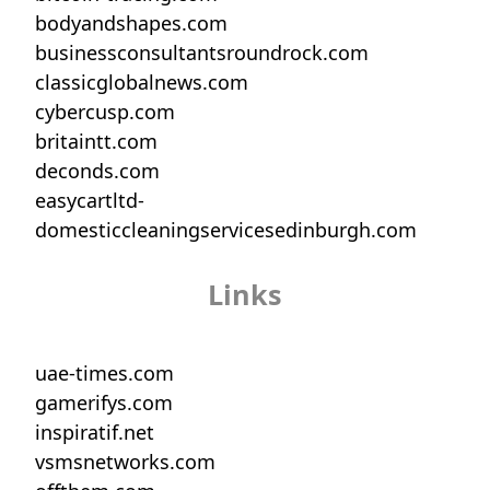
bodyandshapes.com
businessconsultantsroundrock.com
classicglobalnews.com
cybercusp.com
britaintt.com
deconds.com
easycartltd-
domesticcleaningservicesedinburgh.com
Links
uae-times.com
gamerifys.com
inspiratif.net
vsmsnetworks.com