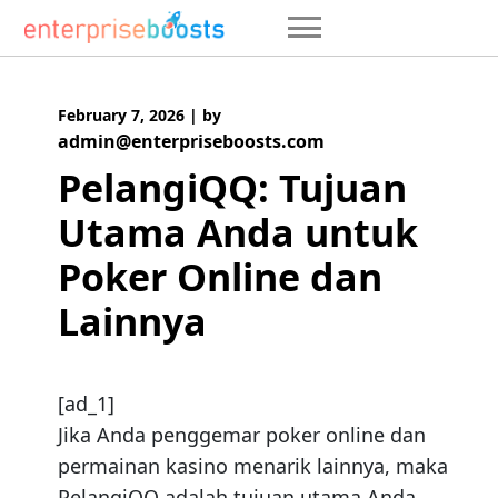
Skip
to
content
February 7, 2026
|
by
admin@enterpriseboosts.com
PelangiQQ: Tujuan
Utama Anda untuk
Poker Online dan
Lainnya
[ad_1]
Jika Anda penggemar poker online dan
permainan kasino menarik lainnya, maka
PelangiQQ adalah tujuan utama Anda.