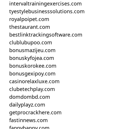
intervaltrainingexercises.com
tyestylebusinesssolutions.com
royalpoipet.com
thestaurant.com
bestlinktrackingsoftware.com
clublubupoo.com
bonusmazijeu.com
bonuskyfojea.com
bonuskorokee.com
bonusgexipoy.com
casinorelaxluxe.com
clubetechplay.com
domdombd.com
dailyplayz.com
getprocrackhere.com
fastinnews.com
fannybanny.com