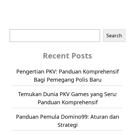
Search
Search
Recent Posts
Pengertian PKV: Panduan Komprehensif
Bagi Pemegang Polis Baru
Temukan Dunia PKV Games yang Seru:
Panduan Komprehensif
Panduan Pemula Domino99: Aturan dan
Strategi