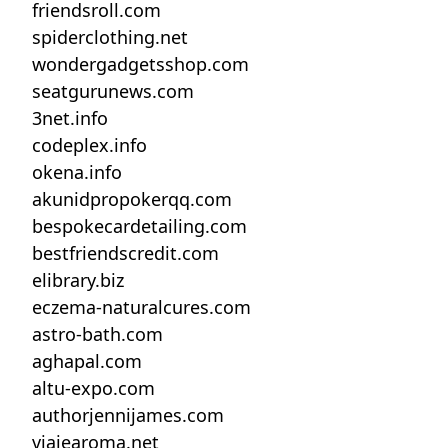
friendsroll.com
spiderclothing.net
wondergadgetsshop.com
seatgurunews.com
3net.info
codeplex.info
okena.info
akunidpropokerqq.com
bespokecardetailing.com
bestfriendscredit.com
elibrary.biz
eczema-naturalcures.com
astro-bath.com
aghapal.com
altu-expo.com
authorjennijames.com
viajearoma.net