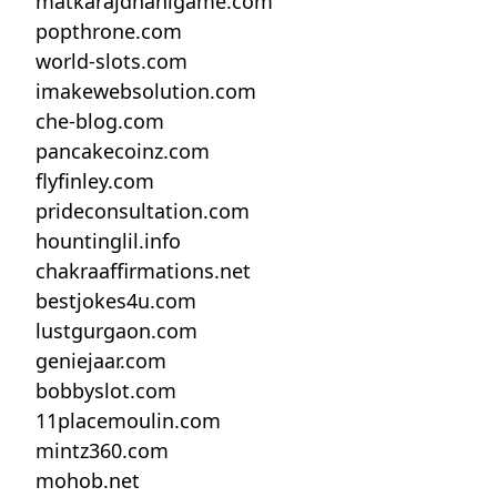
matkarajdhanigame.com
popthrone.com
world-slots.com
imakewebsolution.com
che-blog.com
pancakecoinz.com
flyfinley.com
prideconsultation.com
hountinglil.info
chakraaffirmations.net
bestjokes4u.com
lustgurgaon.com
geniejaar.com
bobbyslot.com
11placemoulin.com
mintz360.com
mohob.net