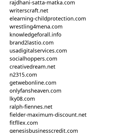
rajdhani-satta-matka.com
writerscraft.net
elearning-childprotection.com
wrestling4mena.com
knowledgeforall.info
brand2lastio.com
usadigitalservices.com
socialhoppers.com
creativedream.net
n2315.com
getwebonline.com
onlyfansheaven.com
lky08.com
ralph-fiennes.net
fielder-maximum-discount.net
fitfllex.com
genesisbusinesscredit.com