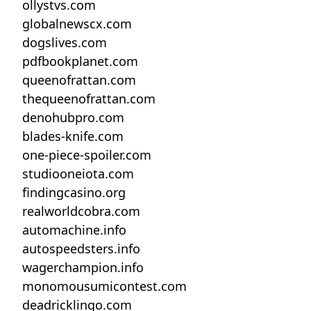
ollystvs.com
globalnewscx.com
dogslives.com
pdfbookplanet.com
queenofrattan.com
thequeenofrattan.com
denohubpro.com
blades-knife.com
one-piece-spoiler.com
studiooneiota.com
findingcasino.org
realworldcobra.com
automachine.info
autospeedsters.info
wagerchampion.info
monomousumicontest.com
deadricklingo.com