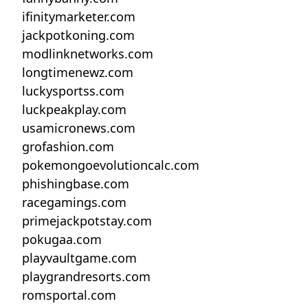
ifinitymarketer.com
jackpotkoning.com
modlinknetworks.com
longtimenewz.com
luckysportss.com
luckpeakplay.com
usamicronews.com
grofashion.com
pokemongoevolutioncalc.com
phishingbase.com
racegamings.com
primejackpotstay.com
pokugaa.com
playvaultgame.com
playgrandresorts.com
romsportal.com