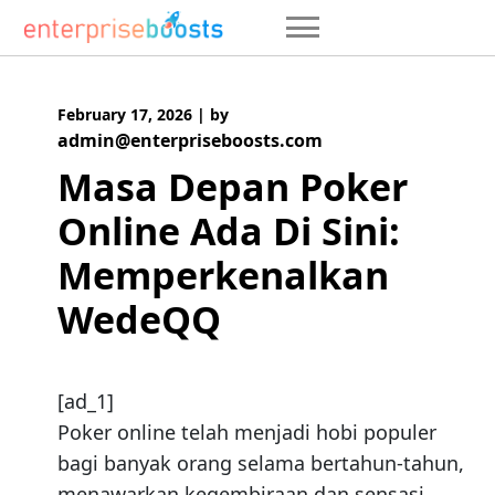
Skip
to
content
February 17, 2026
|
by
admin@enterpriseboosts.com
Masa Depan Poker
Online Ada Di Sini:
Memperkenalkan
WedeQQ
[ad_1]
Poker online telah menjadi hobi populer
bagi banyak orang selama bertahun-tahun,
menawarkan kegembiraan dan sensasi