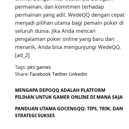
permainan, dan komitmen terhadap
permainan yang adil, WedeQQ dengan cepat
menjadi pilihan utama bagi pemain poker di
seluruh dunia. Jika Anda mencari
pengalaman poker online yang baru dan
menarik, Anda bisa mengunjungi WedeQQ.
[ad_2]
Tags:
pkv games
Share:
Facebook
Twitter
Linkedin
MENGAPA DEPOQQ ADALAH PLATFORM
PILIHAN UNTUK GAMER ONLINE DI MANA SAJA
PANDUAN UTAMA GOCENGQQ: TIPS, TRIK, DAN
STRATEGI SUKSES