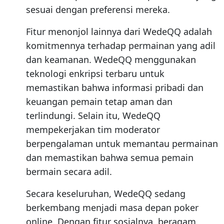
sesuai dengan preferensi mereka.
Fitur menonjol lainnya dari WedeQQ adalah
komitmennya terhadap permainan yang adil
dan keamanan. WedeQQ menggunakan
teknologi enkripsi terbaru untuk
memastikan bahwa informasi pribadi dan
keuangan pemain tetap aman dan
terlindungi. Selain itu, WedeQQ
mempekerjakan tim moderator
berpengalaman untuk memantau permainan
dan memastikan bahwa semua pemain
bermain secara adil.
Secara keseluruhan, WedeQQ sedang
berkembang menjadi masa depan poker
online. Dengan fitur sosialnya, beragam